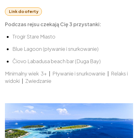
Link do oferty
Podczas rejsu czekają Cię 3 przystanki:
Trogir Stare Miasto
Blue Lagoon (pływanie i snurkowanie)
Čiovo Labadusa beach bar (Duga Bay)
Minimalny wiek 3+
|
Pływanie i snurkowanie
|
Relaks i
widoki
|
Zwiedzanie