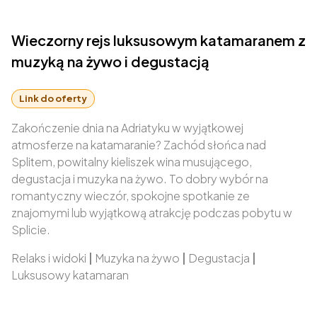
Wieczorny rejs luksusowym katamaranem z
muzyką na żywo i degustacją
Link do oferty
Zakończenie dnia na Adriatyku w wyjątkowej
atmosferze na katamaranie? Zachód słońca nad
Splitem, powitalny kieliszek wina musującego,
degustacja i muzyka na żywo. To dobry wybór na
romantyczny wieczór, spokojne spotkanie ze
znajomymi lub wyjątkową atrakcję podczas pobytu w
Splicie.
Relaks i widoki
|
Muzyka na żywo
|
Degustacja
|
Luksusowy katamaran