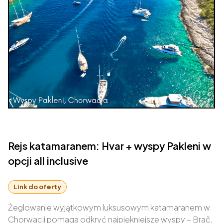
Rejs katamaranem: Hvar + wyspy Pakleni w
opcji all inclusive
Link do oferty
Żeglowanie wyjątkowym luksusowym katamaranem w
Chorwacji pomaga odkryć najpiękniejsze wyspy – Brač,