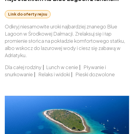
Link do oferty rejsu
Odkryj niesamowite uroki najbardziej znanego Blue
Lagoon w Środkowej Dalmacji. Zrelaksuj się i łap
promienie słońca na pokładzie komfortowego statku,
albo wskocz do lazurowej wody i ciesz się zabawą w
Adriatyku.
Dla całej rodziny
|
Lunch w cenie
|
Pływanie i
snurkowanie
|
Relaks i widoki
|
Pieski dozwolone