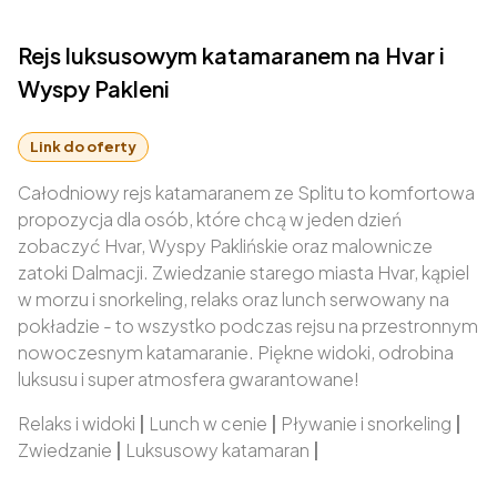
Rejs luksusowym katamaranem na Hvar i
Wyspy Pakleni
Link do oferty
Całodniowy rejs katamaranem ze Splitu to komfortowa
propozycja dla osób, które chcą w jeden dzień
zobaczyć Hvar, Wyspy Paklińskie oraz malownicze
zatoki Dalmacji. Zwiedzanie starego miasta Hvar, kąpiel
w morzu i snorkeling, relaks oraz lunch serwowany na
pokładzie - to wszystko podczas rejsu na przestronnym
nowoczesnym katamaranie. Piękne widoki, odrobina
luksusu i super atmosfera gwarantowane!
Relaks i widoki
|
Lunch w cenie
|
Pływanie i snorkeling
|
Zwiedzanie
|
Luksusowy katamaran
|