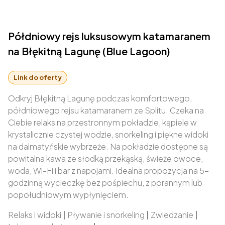
Półdniowy rejs luksusowym katamaranem
na Błękitną Lagunę (Blue Lagoon)
Link do oferty
Odkryj Błękitną Lagunę podczas komfortowego,
półdniowego rejsu katamaranem ze Splitu. Czeka na
Ciebie relaks na przestronnym pokładzie, kąpiele w
krystalicznie czystej wodzie, snorkeling i piękne widoki
na dalmatyńskie wybrzeże. Na pokładzie dostępne są
powitalna kawa ze słodką przekąską, świeże owoce,
woda, Wi-Fi i bar z napojami. Idealna propozycja na 5-
godzinną wycieczkę bez pośpiechu, z porannym lub
popołudniowym wypłynięciem.
Relaks i widoki
|
Pływanie i snorkeling
|
Zwiedzanie
|