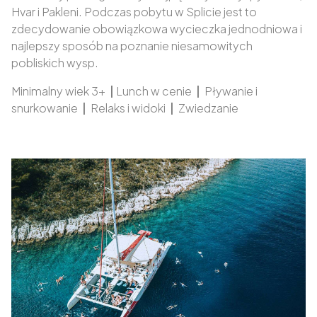
Hvar i Pakleni. Podczas pobytu w Splicie jest to
zdecydowanie obowiązkowa wycieczka jednodniowa i
najlepszy sposób na poznanie niesamowitych
pobliskich wysp.
Minimalny wiek 3+
|
Lunch w cenie
|
Pływanie i
snurkowanie
|
Relaks i widoki
|
Zwiedzanie