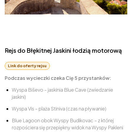
Rejs do Błękitnej Jaskini łodzią motorową
Link do oferty rejsu
Podczas wycieczki czeka Cię 5 przystanków:
Wyspa Biševo – jaskinia Blue Cave (zwiedzanie
jaskini)
Wyspa Vis – plaża Stiniva (czas na pływanie)
Blue Lagoon obok Wyspy Budikovac – z której
rozpościera się przepiękny widok na Wyspy Pakleni