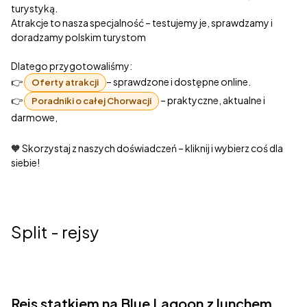
turystyką.
Atrakcje to nasza specjalność – testujemy je, sprawdzamy i
doradzamy polskim turystom
Dlatego przygotowaliśmy:
👉
– sprawdzone i dostępne online.
Oferty atrakcji
👉
– praktyczne, aktualne i
Poradniki o całej Chorwacji
darmowe,
🧡 Skorzystaj z naszych doświadczeń – kliknij i wybierz coś dla
siebie!
Split - rejsy
Rejs statkiem na Blue Lagoon z lunchem