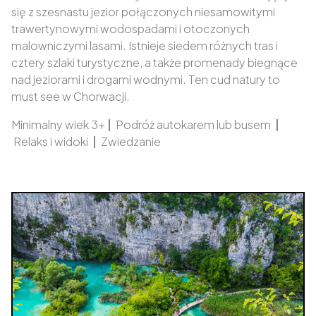
się z szesnastu jezior połączonych niesamowitymi
trawertynowymi wodospadami i otoczonych
malowniczymi lasami. Istnieje siedem różnych tras i
cztery szlaki turystyczne, a także promenady biegnące
nad jeziorami i drogami wodnymi. Ten cud natury to
must see w Chorwacji.
Minimalny wiek 3+
|
Podróż autokarem lub busem
|
Relaks i widoki
|
Zwiedzanie