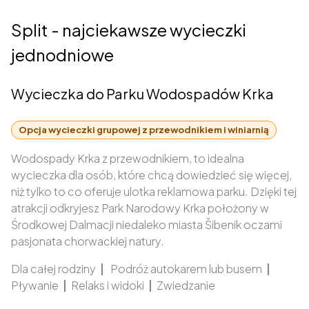
Split - najciekawsze wycieczki
jednodniowe
Wycieczka do Parku Wodospadów Krka
Opcja wycieczki grupowej z przewodnikiem i winiarnią
Wodospady Krka z przewodnikiem, to idealna
wycieczka dla osób, które chcą dowiedzieć się więcej,
niż tylko to co oferuje ulotka reklamowa parku. Dzięki tej
atrakcji odkryjesz Park Narodowy Krka położony w
Środkowej Dalmacji niedaleko miasta Šibenik oczami
pasjonata chorwackiej natury.
Dla całej rodziny
|
Podróż autokarem lub busem
|
Pływanie
|
Relaks i widoki
|
Zwiedzanie