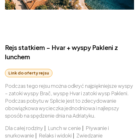
Rejs statkiem – Hvar + wyspy Pakleni z
lunchem
Link do oferty rejsu
Podczas tego rejsu można odkryć najpiękniejsze wyspy
– zatoki wyspy Brač, wyspę Hvar i zatoki wysp Pakleni.
Podczas pobytu w Splicie jest to zdecydowanie
obowiązkowa wycieczka jednodniowa i najlepszy
sposób na spędzenie dnia na Adriatyku.
Dla całej rodziny
|
Lunch w cenie
|
Pływanie i
snurkowanie
|
Relaks i widoki
|
Zwiedzanie